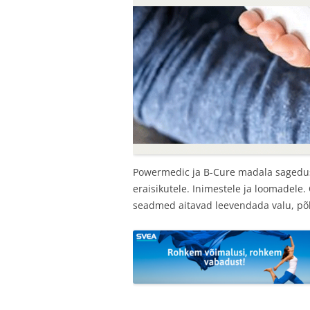
Powermedic ja B-Cure madala saged
eraisikutele. Inimestele ja loomadele.
seadmed aitavad leevendada valu, põl