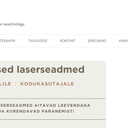
avi seadmetega
Skip
to
TERAAPIA
TAGASISIDE
KONTAKT
JÄRELMAKS
HAKK
content
CLASSIC TEHNILISED
RTERAAPIA NÄIDUSTUSED
SVEA
D
INGUD