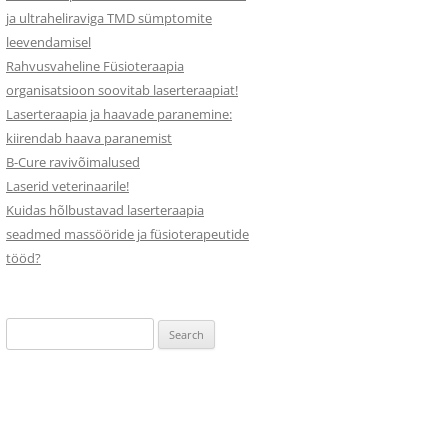
ja ultraheliraviga TMD sümptomite
leevendamisel
Rahvusvaheline Füsioteraapia
organisatsioon soovitab laserteraapiat!
Laserteraapia ja haavade paranemine:
kiirendab haava paranemist
B-Cure ravivõimalused
Laserid veterinaarile!
Kuidas hõlbustavad laserteraapia
seadmed massööride ja füsioterapeutide
tööd?
Search
for: