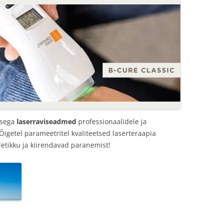
usega
laserraviseadmed
professionaalidele ja
 Õigetel parameetritel kvaliteetsed laserteraapia
etikku ja kiirendavad paranemist!