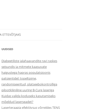
A ETTEVÕTJAKS
UUDISED
Diabeetiliste jalahaavandite ravi raskes
seisundis ja mitmete kaasuvate
haigustega hapras populatsioonis
patsientidel: topeltpime,
randomiseeritud, platseebokontrolliga
pilootkliiniline uuring B-Cure laseriga
Kuidas valida koduseks kasutamiseks
mõeldud laserseadet?
Laserteraapia efektiivsus võrreldes TENS