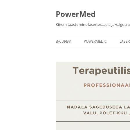
PowerMed
Kiirem taastumine laserteraapia ja valgusr
B-CURE®
POWERMEDIC
LASER
B-CURE® CLASSIC
POWERLASER PRO
B-CURE 
LASE
ANDME
POWERLASER BASIC
UUR
GIGALASER
POWERLASER VET