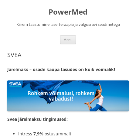
PowerMed
Kiirem taastumine laserteraapia ja valgusravi seadmetega
Skip
Menu
to
content
SVEA
Järelmaks – osade kaupa tasudes on kõik võimalik!
Svea järelmaksu tingimused:
Intress
7,9%
ostusummalt