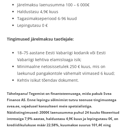
Järelmaksu laenusumma 100 – 6 000€
Haldustasu 4,9€ kuus
Tagasimakseperiood 6-96 kuud
Lepingutasu 0 €
Tingimused järelmaksu taotlejale:
18–75 aastane Eesti Vabariigi kodanik või Eesti
Vabariigi kehtiva elamisloaga isik;
Minimaalne netosissetulek 250 € kuus, mis on
laekunud pangakontole vähemalt viimased 6 kuud;
Kehtiv isikut tõendav dokument.
Tähelepanu! Tegemist on finantsteenusega, mida pakub Svea
Finance AS. Enne lepingu sõlmimist tutvu teenuse tingimustega
svea.ee, vajadusel konsulteeri meie spetsialistiga.
Näidistingimused: 2000€ laenusumma puhul 24 kuuks fikseeritud
intressiga 7,9% aastas, haldustasu 4,9€ kuus ja lepingutasu 0€, on
krediidikulukuse määr 22.58%, kuumakse suurus 101,4€ ning