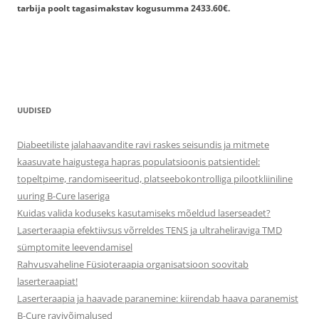
tarbija poolt tagasimakstav kogusumma 2433.60€.
UUDISED
Diabeetiliste jalahaavandite ravi raskes seisundis ja mitmete
kaasuvate haigustega hapras populatsioonis patsientidel:
topeltpime, randomiseeritud, platseebokontrolliga pilootkliiniline
uuring B-Cure laseriga
Kuidas valida koduseks kasutamiseks mõeldud laserseadet?
Laserteraapia efektiivsus võrreldes TENS ja ultraheliraviga TMD
sümptomite leevendamisel
Rahvusvaheline Füsioteraapia organisatsioon soovitab
laserteraapiat!
Laserteraapia ja haavade paranemine: kiirendab haava paranemist
B-Cure ravivõimalused